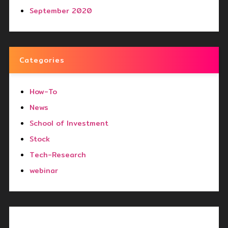
September 2020
Categories
How-To
News
School of Investment
Stock
Tech-Research
webinar