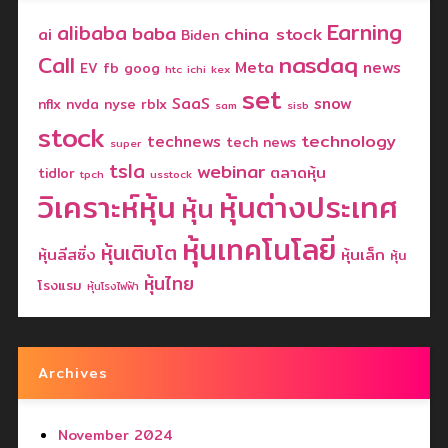
Earning
alibaba
baba
china stock
ai
Biden
nasdaq
Call
Meta
news
EV
fb
goog
htc
ichi
kex
set
SaaS
snow
nflx
nvda
nyse
rblx
sam
sisb
stock
technology
technews
tech news
super
tsla
webinar
ตลาดหุ้น
tidlor
tpch
usstock
วิเคราะห์หุ้น
หุ้นต่างประเทศ
หุ้น
หุ้นเทคโนโลยี
หุ้นเติบโต
หุ้นลีสซิ่ง
หุ้นเล็ก
หุ้น
หุ้นไทย
โรงแรม
หุ้นโรงไฟฟ้า
Archives
November 2024