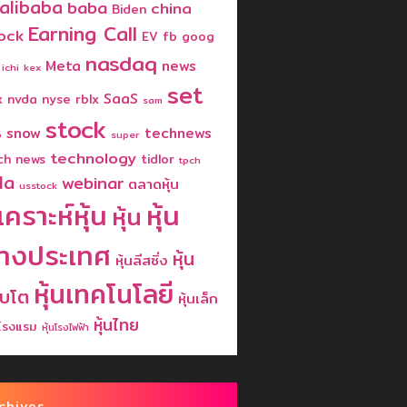
alibaba
baba
china
Biden
Earning Call
ock
EV
fb
goog
nasdaq
Meta
news
ichi
kex
set
SaaS
x
nvda
nyse
rblx
sam
stock
snow
technews
b
super
technology
ch news
tidlor
tpch
la
webinar
ตลาดหุ้น
usstock
ิเคราะห์หุ้น
หุ้น
หุ้น
่างประเทศ
หุ้น
หุ้นลีสซิ่ง
หุ้นเทคโนโลยี
ิบโต
หุ้นเล็ก
หุ้นไทย
นโรงแรม
หุ้นโรงไฟฟ้า
chives