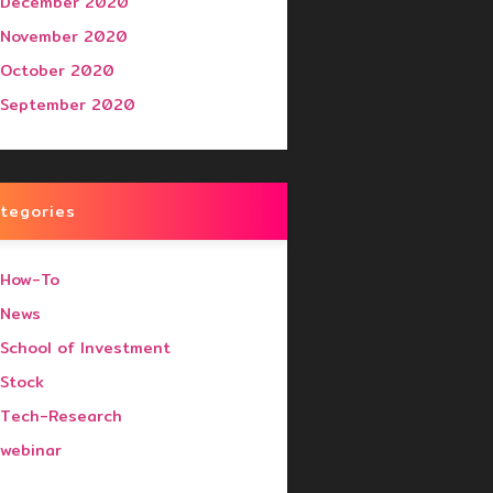
December 2020
November 2020
October 2020
September 2020
tegories
How-To
News
School of Investment
Stock
Tech-Research
webinar