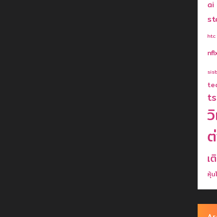
ai
st
htc
nfl
sis
te
ts
ว
ต
เต
หุ้
Ar