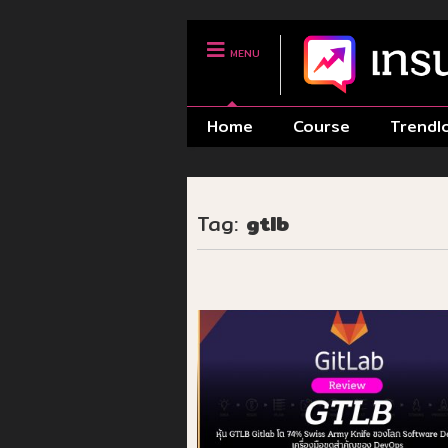
MENU
Home
Course
Trendl
Tag:
gtlb