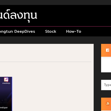
ongtun DeepDives
Stock
How-To