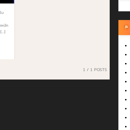
ใน
งหนัก
..]
1
/ 1 POSTS