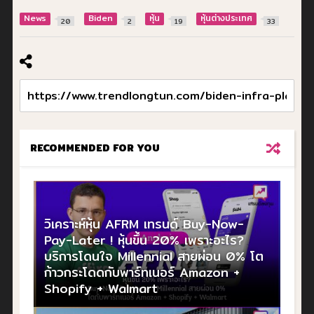
News
Biden
หุ้น
หุ้นต่างประเทศ
20
2
19
33
RECOMMENDED FOR YOU
วิเคราะห์หุ้น AFRM เทรนด์ Buy-Now-
Pay-Later ! หุ้นขึ้น 20% เพราะอะไร?
บริการโดนใจ Millennial สายผ่อน 0% โต
ก้าวกระโดดกับพาร์ทเนอร์ Amazon +
Shopify + Walmart