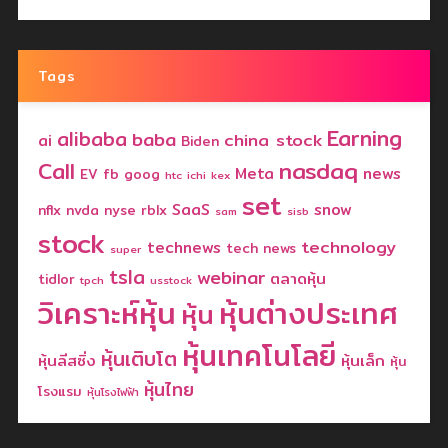
Tags
Earning
alibaba
baba
china stock
ai
Biden
nasdaq
Call
Meta
news
EV
fb
goog
htc
ichi
kex
set
SaaS
snow
nflx
nvda
nyse
rblx
sam
sisb
stock
technology
technews
tech news
super
tsla
webinar
ตลาดหุ้น
tidlor
tpch
usstock
วิเคราะห์หุ้น
หุ้นต่างประเทศ
หุ้น
หุ้นเทคโนโลยี
หุ้นเติบโต
หุ้นลีสซิ่ง
หุ้นเล็ก
หุ้น
หุ้นไทย
โรงแรม
หุ้นโรงไฟฟ้า