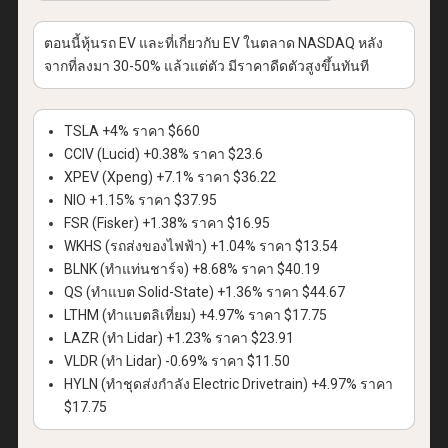
ตอนนี้หุ้นรถ
EV
และที่เกี่ยวกับ
EV
ในตลาด
NASDAQ
หลัง
จากที่ลงมา
30-50%
แล้วแต่ตัว มีราคาดีดตัวสูงขึ้นทันที
TSLA +4%
ราคา
$660
CCIV (Lucid) +0.38%
ราคา
$23.6
XPEV (Xpeng) +7.1%
ราคา
$36.22
NIO +1.15%
ราคา
$37.95
FSR (Fisker) +1.38%
ราคา
$16.95
WKHS (
รถส่งของไฟฟ้า
) +1.04%
ราคา
$13.54
BLNK (
ทำแท่นชาร์จ
) +8.68%
ราคา
$40.19
QS (
ทำแบต
Solid-State) +1.36%
ราคา
$44.67
LTHM (
ทำแบตลิเที่ยม
) +4.97%
ราคา
$17.75
LAZR (
ทำ
Lidar) +1.23%
ราคา
$23.91
VLDR (
ทำ
Lidar) -0.69%
ราคา
$11.50
HYLN (
ทำชุดส่งกำลัง
Electric Drivetrain) +4.97%
ราคา
$17.75