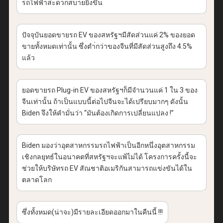
รถไฟฟ้าสะดวกสบายยิ่งขึ้น
ปัจจุบันยอดขายรถ
EV
ของสหรัฐฯมีสัดส่วนแค่
2%
ของยอด
ขายทั้งหมดเท่านั้น ซึ่งตำ่กว่าของจีนที่มีสัดส่วนสูงถึง
4.5%
แล้ว
ยอดขายรถ
Plug-in EV
ของสหรัฐฯก็มีจำนวนแค่
1
ใน
3
ของ
จีนเท่านั้น ถ้าเป็นแบบนี้ต่อไปจีนจะได้เปรียบมากๆ ดังนั้น
Biden
จึงให้คำมั่นว่า
“
มันต้องเกิดการเปลี่ยนแปลง
!”
Biden
มองว่าอุตสาหกรรมรถไฟฟ้าเป็นอีกหนึ่งอุตสาหกรรม
เชิงกลยุทธ์ในอนาคตที่สหรัฐฯจะแพ้ไม่ได้ โครงการครั้งนี้จะ
ช่วยให้บริษัทรถ
EV
สัณชาติอเมริกันสามารถแข่งขันได้ใน
ตลาดโลก
ซึ่งทั้งหมด
(
น่าจะ
)
มีรายละเอียดออกมาในคืนนี้
!!!