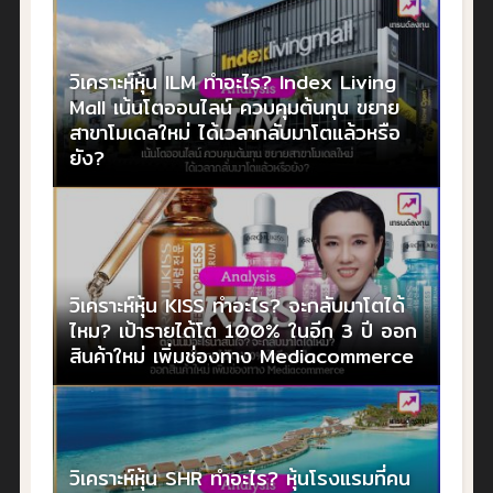
วิเคราะห์หุ้น ILM ทำอะไร? Index Living
Mall เน้นโตออนไลน์ ควบคุมต้นทุน ขยาย
สาขาโมเดลใหม่ ได้เวลากลับมาโตแล้วหรือ
ยัง?
วิเคราะห์หุ้น KISS ทำอะไร? จะกลับมาโตได้
ไหม? เป้ารายได้โต 100% ในอีก 3 ปี ออก
สินค้าใหม่ เพิ่มช่องทาง Mediacommerce
วิเคราะห์หุ้น SHR ทำอะไร? หุ้นโรงแรมที่คน