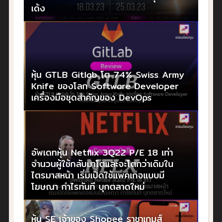
เด้ง
หุ้น GTLB Gitlab โต 74% Swiss Army
Knife ของโลก Software Developer
เครื่องมือชุดสำคัญของ DevOps
อัพเดทหุ้น Netflix 3Q22 P/E 18 เท่า
จำนวนผู้ใช้กลับมาโตและจะโตกว่าเดิมใน
ไตรมาสหน้า เริ่มเปิดใช้แพคเกจแบบมี
โฆษณา กำไรทันที บุกตลาดใหม่
หุ้น SE เจ้าของ Shopee ราชาเกมส์