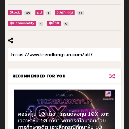
Stock
ptl
วิเคราะห์หุ้น
65
1
33
หุ้น commodity
หุ้นไทย
1
5
RECOMMENDED FOR YOU
คอร์สหุ้น 10 เด้ง “เทรนด์ลงทุน 10X เจาะ
เวลาหาหุ้น 10 เด้ง” พยากรณ์อนาคตด้วย
การศึกษาอดีต เจาะลึกกรณีศึกษาหุ้น 10