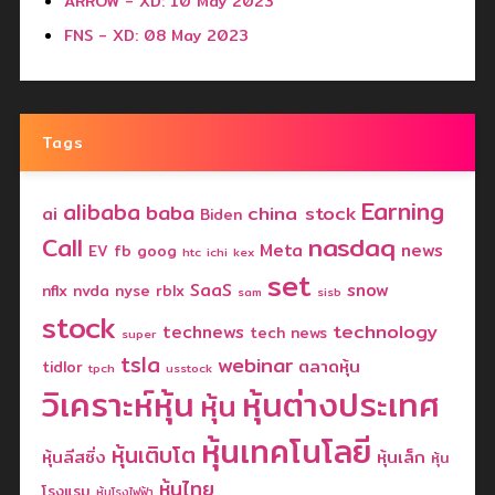
ARROW - XD: 10 May 2023
FNS - XD: 08 May 2023
Tags
Earning
alibaba
baba
china stock
ai
Biden
nasdaq
Call
Meta
news
EV
fb
goog
htc
ichi
kex
set
SaaS
snow
nflx
nvda
nyse
rblx
sam
sisb
stock
technology
technews
tech news
super
tsla
webinar
ตลาดหุ้น
tidlor
tpch
usstock
วิเคราะห์หุ้น
หุ้นต่างประเทศ
หุ้น
หุ้นเทคโนโลยี
หุ้นเติบโต
หุ้นลีสซิ่ง
หุ้นเล็ก
หุ้น
หุ้นไทย
โรงแรม
หุ้นโรงไฟฟ้า