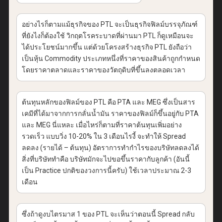
อย่างไรก็ตามแม้ธุรกิจของ PTL จะเป็นธุรกิจฟิลม์บรรจุภัณฑ์
ที่ยังไงก็ต้องใช้ วิกฤตโรคระบาดที่ผ่านมา PTL ก็ดูเหมือนจะ
ได้ประโยชน์มากขึ้น แต่ด้วยโครงสร้างธุรกิจ PTL ยังถือว่า
เป็นหุ้น Commodity ประเภทหนึ่งที่ราคาของสินค้าถูกกำหนด
โดยราคาตลาดและราคาของวัตถุดิบที่ขึ้นลงตลอดเวลา
ต้นทุนหลักของฟิลม์ของ PTL คือ PTA และ MEG ซึ่งเป็นสาร
เคมีที่ได้มาจากการกลั่นน้ำมัน ราคาของฟิลม์ก็ขึ้นอยู่กับ PTA
และ MEG นี่แหละ เมื่อไหร่ก็ตามที่ราคาต้นทุนเพิ่มอย่าง
รวดเร็ว แบบวิ่ง 10-20% ใน 3 เดือนไรงี้ จะทำให้ Spread
ลดลง (รายได้ – ต้นทุน) อัตราการทำกำไรของบริษัทลดลงได้
สิ่งที่บริษัททำคือ บริษัทมักจะไปขอขึ้นราคากับลูกค้า (อันนี้
เป็น Practice ปกติของวงการนี้ครับ) ใช้เวลาประมาณ 2-3
เดือน
ซึ่งถ้าดูงบไตรมาส 1 ของ PTL จะเห็นว่าตอนนี้ Spread กลับ