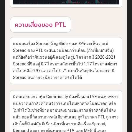
ความเสี่ยงของ PTL
แน่นอนเรื่อง Spread ถ้าดู Slide ของบริษัทจะเห็นว่าแม้
Spread ของ PTL จะผันผวนน้อยกว่าเพื่อน (ถ้าเทียบกับจีน)
แต่ก็ยังถือว่าผันผวนอยู่ดี ลองดูในรูป ไตรมาส 3 2020-2021
Spread พี่จีนอยู่ 0.7 ไตรมาสถัดมาขึ้นไป 1.17 ไตรมาสต่อมา
ลงไปเหลือ 0.97 และลงไป 0.71 แบบในปัจจุบัน ไม่บอกว่านี่
Spread คนอาจจะนึกว่าราคาคริปโตได้
มีคนเคยบอกว่าหุ้น Commodity ต้องซื้อตอน P/E แพงๆเพราะ
แปลว่าคนกำลังคาดหวังการเติบโตมหาศาลในอนาคต หรือ
ไม่กำไรในช่วงที่ผ่านมามันลงมาเยอะมากแต่ราคาหุ้นไม่ลง
แล้ว ตอนนี้ก็สถานการณ์เดียวกันเลย ดูๆไปราคา PTL ถูก การ
เติบโตก็มี แต่มันมีเรื่องเดียวที่เดายากคือเรื่อง Spread,
Demand และราคาต้นทุนของ PTA และ MEG นี่แหละ