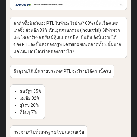
ลูกค้าซื้อฟิลม์ของ PTL ไปทำอะไรบ้าง? 63% เป็นเรื่องแพค
เกจจิ้ง ส่วนอีก 33% เป็นอุตสาหกรรม (Industrial) ใช้ทำพวก
แผงโซลาร์เซลส์ ฟิลม์หุ้มแบตรถ EV เป็นต้น ดังนั้นรายได้
ของ PTL จะขึ้นหรือลงอยู่ที่ Demand ของตลาดทั้ง 2 นี้มีมาก
แค่ไหน เติบโตหรือหดลงอย่างไร?
ถ้าดูรายได้เป็นรายประเทศ PTL จะมีรายได้ตามนี้ครับ
สหรัฐฯ 35%
เอเชีย 32%
ยุโรป 26%
ที่อื่นๆ 7%
กระจายๆไปทั้งสหรัฐฯ ยุโรป และเอเชีย