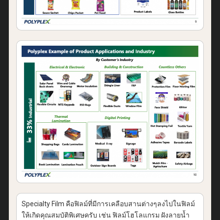
Specialty Film คือฟิลม์ที่มีการเคลือบสานต่างๆลงไปในฟิลม์
ให้เกิดคุณสมบัติพิเศษครับ เช่น ฟิลม์โฮโลแกรม ฝังลายน้ำ