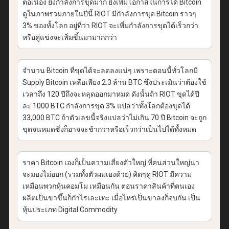
ต่อเนื่อง ยิ่งกำลังการขุดมาก ยิ่งเพิ่มโอกาสในการได้ Bitcoin
ดูในภาพรวมภายในปีนี้ RIOT มีกำลังการขุด Bitcoin ราวๆ
3% ของทั้งโลก อยู่ที่ว่า RIOT จะเพี่มกำลังการขุดได้เร็วกว่า
หรือคู่แข่งจะเพิ่มขึ้นมามากกว่า
จำนวน Bitcoin ที่ขุดได้จะลดลงแน่ๆ เพราะตอนนี้ทั่วโลกมี
Supply Bitcoin เหลือเพียง 2.3 ล้าน BTC ซึ่งประเมินว่าต้องใช้
เวลาถึง 120 ปีถึงจะหลุดออกมาหมด ดังนั้นถ้า RIOT ขุดได้ปี
ละ 1000 BTC กำลังการขุด 3% แปลว่าทั้งโลกต้องขุดได้
33,000 BTC ถ้าตัวเลขนี้จริงแปลว่าไม่เกิน 70 ปี Bitcoin จะถูก
ขุดจนหมดซึ่งก็อาจจะช้ากว่าหรือเร็วกว่าเป็นไปได้ทั้งหมด
ราคา Bitcoin เองก็เป็นความเสี่ยงตัวใหญ่ ที่คนส่วนใหญ่น่า
จะมองไม่ออก (รวมทั้งตัวผมเองด้วย) คิดๆดู RIOT มีความ
เหมือนพวกหุ้นคอมโม เหมือนกัน ตอนราคาสินค้าที่ตนเอง
ผลิตเป็นขาขึ้นก็กำไรเละเทะ เมื่อไหร่เป็นขาลงก็จบกัน เป็น
หุ้นประเภท Digital Commodity