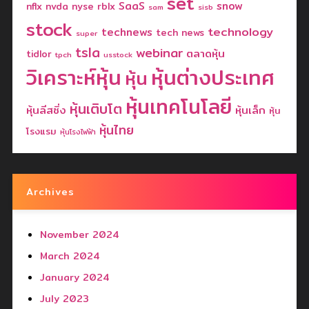
set
SaaS
snow
nflx
nvda
nyse
rblx
sam
sisb
stock
technology
technews
tech news
super
tsla
webinar
ตลาดหุ้น
tidlor
tpch
usstock
วิเคราะห์หุ้น
หุ้นต่างประเทศ
หุ้น
หุ้นเทคโนโลยี
หุ้นเติบโต
หุ้นลีสซิ่ง
หุ้นเล็ก
หุ้น
หุ้นไทย
โรงแรม
หุ้นโรงไฟฟ้า
Archives
November 2024
March 2024
January 2024
July 2023