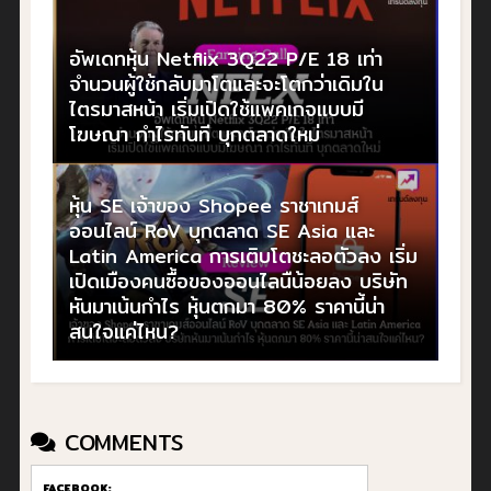
อัพเดทหุ้น Netflix 3Q22 P/E 18 เท่า
จำนวนผู้ใช้กลับมาโตและจะโตกว่าเดิมใน
ไตรมาสหน้า เริ่มเปิดใช้แพคเกจแบบมี
โฆษณา กำไรทันที บุกตลาดใหม่
หุ้น SE เจ้าของ Shopee ราชาเกมส์
ออนไลน์ RoV บุกตลาด SE Asia และ
Latin America การเติบโตชะลอตัวลง เริ่ม
เปิดเมืองคนซื้อของออนไลนืน้อยลง บริษัท
หันมาเน้นกำไร หุ้นตกมา 80% ราคานี้น่า
สนใจแค่ไหน?
COMMENTS
FACEBOOK: