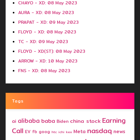
CHAYO - XD: 08 May 2023
AURA - XD: 08 May 2023
PRAPAT - XD: 09 May 2023
FLOYD - XD: 08 May 2023
TC - XD: 09 May 2023
FLOYD - XD(ST): 08 May 2023
ARROW - XD: 10 May 2023
FNS - XD: 08 May 2023
Tags
Earning
alibaba
baba
china stock
ai
Biden
nasdaq
Call
Meta
news
EV
fb
goog
htc
ichi
kex