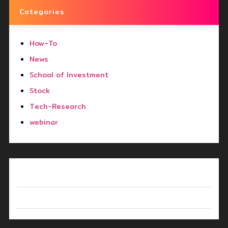
Categories
How-To
News
School of Investment
Stock
Tech-Research
webinar