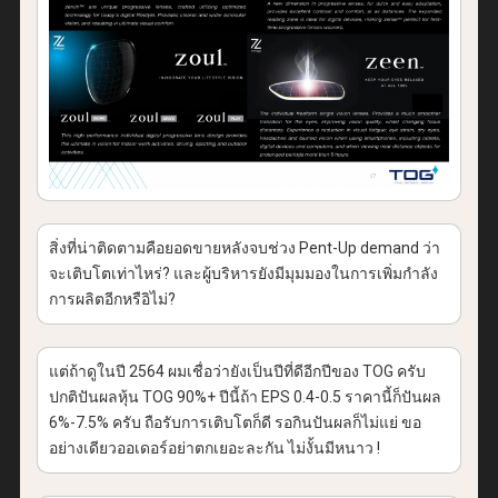
สิ่งที่น่าติดตามคือยอดขายหลังจบช่วง Pent-Up demand ว่า
จะเติบโตเท่าไหร่? และผู้บริหารยังมีมุมมองในการเพิ่มกำลัง
การผลิตอีกหรือิไม่?
แต่ถ้าดูในปี 2564 ผมเชื่อว่ายังเป็นปีที่ดีอีกปีของ TOG ครับ
ปกติปันผลหุ้น TOG 90%+ ปีนี้ถ้า EPS 0.4-0.5 ราคานี้ก็ปันผล
6%-7.5% ครับ ถือรับการเติบโตก็ดี รอกินปันผลก็ไม่แย่ ขอ
อย่างเดียวออเดอร์อย่าตกเยอะละกัน ไม่งั้นมีหนาว !