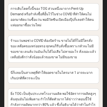
การเติบโตครั้งนี้ของ TOG ส่วนหนึ่งมาจาก Pent-Up
Demand หรือกำลังซื้อที่อั้นไว้ในช่วง COVID ที่ทำให้คนไม่
ออกมาตัดแว่นซื้อแว่น พอมีวัคซีนเปิดเมืองปุ๊ปก็เลยทำให้คน
แห่ออกมาซื้อแว่นใหม่
ร้านแว่นพอช่วง COVID ต้องปิดร้าน ขายไม่ได้ก็ไม่มีใครสั่ง
ของ สต๊อคของหร่อยหรอ ทุกคนก็รีบสั่งซื้อเพราะกลัวจะไม่มี
ของขาย เลนส์แว่นมันเก็บได้ไม่เสีย ไม่หายอะไร สั่งเยอะแล้ว
เหลือยังดีกว่าสั่งน้อยแล้วของขาด ไม่มีของขาย
นี่ก็เลยเป็นสาเหตุที่ทำให้ยอดขายในไตรมาส 1 อาจจะมาก
เกินปกติที่ควรจะเป็น
ยิ่ง TOG เป็นหุ้นประเภทโรงงานผลิต พอใช้อัตราการผลิตสูงๆ
ต้นทุนมันไม่เพิ่มตาม กำไรก็ดีดตัวมาก ได้ข่าวว่าตอนนี้ใช้
กำลังการผลิตมากกว่า 80% แล้ว ซึ่งก็อธิบายได้ว่าทำไมกำไร