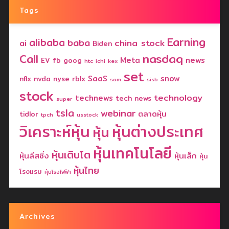
Tags
Earning
alibaba
baba
china stock
ai
Biden
nasdaq
Call
Meta
news
EV
fb
goog
htc
ichi
kex
set
SaaS
snow
nflx
nvda
nyse
rblx
sam
sisb
stock
technology
technews
tech news
super
tsla
webinar
ตลาดหุ้น
tidlor
tpch
usstock
วิเคราะห์หุ้น
หุ้นต่างประเทศ
หุ้น
หุ้นเทคโนโลยี
หุ้นเติบโต
หุ้นลีสซิ่ง
หุ้นเล็ก
หุ้น
หุ้นไทย
โรงแรม
หุ้นโรงไฟฟ้า
Archives