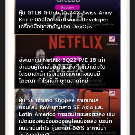
หุ้น GTLB Gitlab โต 74% Swiss Army
Knife ของโลก Software Developer
เครื่องมือชุดสำคัญของ DevOps
อัพเดทหุ้น Netflix 3Q22 P/E 18 เท่า
จำนวนผู้ใช้กลับมาโตและจะโตกว่าเดิมใน
ไตรมาสหน้า เริ่มเปิดใช้แพคเกจแบบมี
โฆษณา กำไรทันที บุกตลาดใหม่
หุ้น SE เจ้าของ Shopee ราชาเกมส์
ออนไลน์ RoV บุกตลาด SE Asia และ
Latin America การเติบโตชะลอตัวลง เริ่ม
เปิดเมืองคนซื้อของออนไลนืน้อยลง บริษัท
หันมาเน้นกำไร หุ้นตกมา 80% ราคานี้น่า
สนใจแค่ไหน?